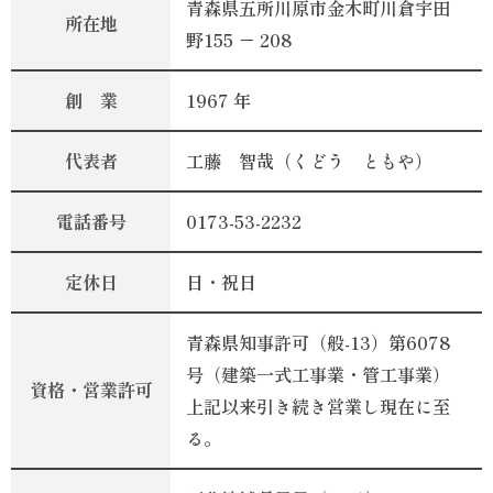
青森県五所川原市金木町川倉宇田
所在地
野
155
－
208
創 業
1967
年
代表者
工藤 智哉（くどう ともや）
電話番号
0173-53-2232
定休日
日・祝日
青森県知事許可（般-13）第6078
号（建築一式工事業・管工事業）
資格・営業許可
上記以来引き続き営業し現在に至
る。