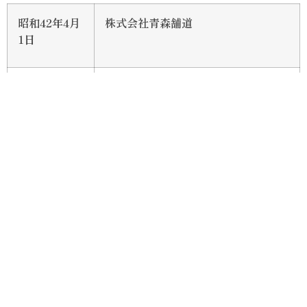
昭和42年4月
株式会社青森舗道
1日
昭和53年5月
株式会社青森舗道設立 資本金500万
26日
円
本社：青森県北津軽郡中里町大字豊
島字豊本18
平成元年12
資本金2,000万円に変更
月6日
平成5年10月
五所川原営業所新設
7日
青森県五所川原市大字米田字八ツ橋
81-6